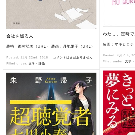
わたし、定時で
会社を綴る人
装画：マキヒロチ
装幀：西村弘美（URL） 装画：丹地陽子（URL）
Posted: 4月 6th, 2
Posted: 11月 22nd, 2018 ˑ
コメントはまだありません
Filled under:
文学・
Filled under:
文学・評論