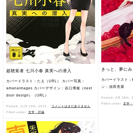
きっと、夢にみ
超聴覚者 七川小春 真実への潜入
カバーイラスト：
カバーイラスト：たえ（URL） カバー写真：
ン：須田杏菜
amanaimages カバーデザイン：谷口博俊（next
door design）（URL）
Posted: 4月 28th,
Filled under:
文学・
Posted: 11月 13th, 2015 ˑ
コメントはまだありません
Filled under:
文学・評論