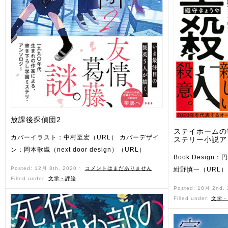
放課後探偵団2
ステイホームの
カバーイラスト：中村至宏（URL） カバーデザイ
ステリー小説ア
ン：岡本歌織（next door design）（URL）
Book Design：円
Posted: 12月 8th, 2020 ˑ
コメントはまだありません
紺野慎一（URL）
Filled under:
文学・評論
Posted: 10月 2nd,
Filled under:
文学・