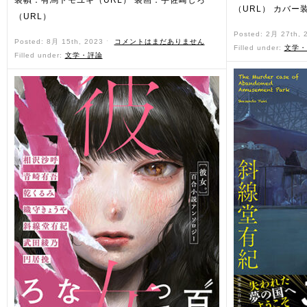
装幀：有馬トモユキ（URL） 装画：宇佐崎しろ
（URL） カバー
（URL）
Posted: 2月 27th,
Posted: 8月 15th, 2023 ˑ
コメントはまだありません
Filled under:
文学・
Filled under:
文学・評論