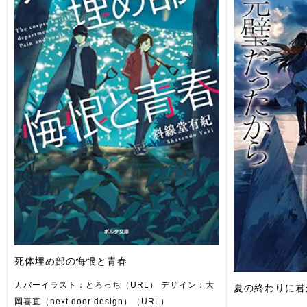
死体埋め部の悔恨と青春
カバーイラスト：とろっち（URL） デザイン：大
夏の終わりに君
岡喜直（next door design）（URL）