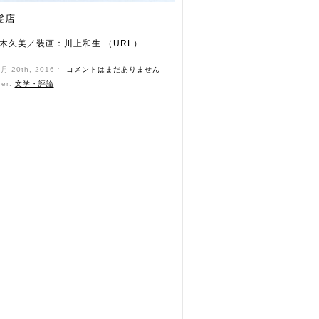
髪店
木久美／装画：川上和生 （URL）
4月 20th, 2016 ˑ
コメントはまだありません
der:
文学・評論