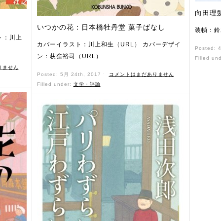
向田理
いつかの花：日本橋牡丹堂 菓子ばなし
装幀：鈴
ト：川上
カバーイラスト：川上和生（URL） カバーデザイ
Posted: 
ン：荻窪裕司（URL）
Filled un
りません
Posted: 5月 24th, 2017 ˑ
コメントはまだありません
Filled under:
文学・評論