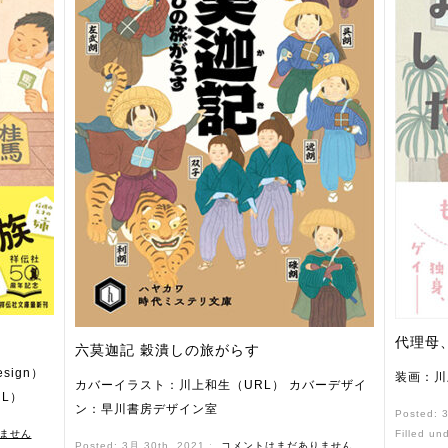
代理母
六莫迦記 穀潰しの旅がらす
sign）
装画：川
カバーイラスト：川上和生（URL） カバーデザイ
L）
ン：早川書房デザイン室
Posted: 
ません
Filled un
Posted: 3月 30th, 2021 ˑ
コメントはまだありません