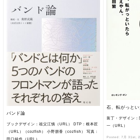
石、転がっとい
バンド論
装丁・デザイン：
ブックデザイン：祖父江慎（URL） DTP：根本匠
一（URL）
（URL）（cozfish） 小野朋香（cozfish） 写真：
Posted: 7月 31st, 
田口純也（URL）