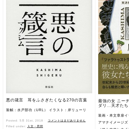
悪の箴言 耳をふさぎたくなる270の言葉
最強の女 ニー
ダリ…天才たち
装幀：水戸部功（URL） イラスト：岸リューリ
装画・本文章扉イ
Posted: 5月 31st, 2018 ˑ
コメントはまだありません
アマナイメージズ
Filled under:
人文・思想