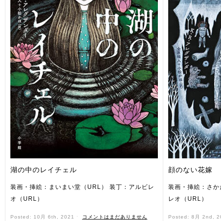
湖の中のレイチェル
顔のない花嫁
装画・挿絵：まいまい堂（URL） 装丁：アルビレ
装画・挿絵：さか
オ（URL）
レオ（URL）
Posted: 10月 6th, 2021 ˑ
コメントはまだありません
Posted: 8月 2nd, 