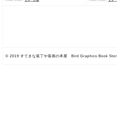
Filled under:
文学・評論
Filled under:
文学・
© 2019 すてきな装丁や装画の本屋 Bird Graphics Book Store. All i