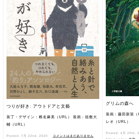
グリムの森へ
つりが好き: アウトドアと文藝
装画：藤田新策（
装丁・デザイン：椎名麻美（URL） 装画：祖敷大
レオ（URL）
輔（URL）
Posted: 4月 20th,
Posted: 7月 22nd, 2020 ˑ
コメントはまだありません