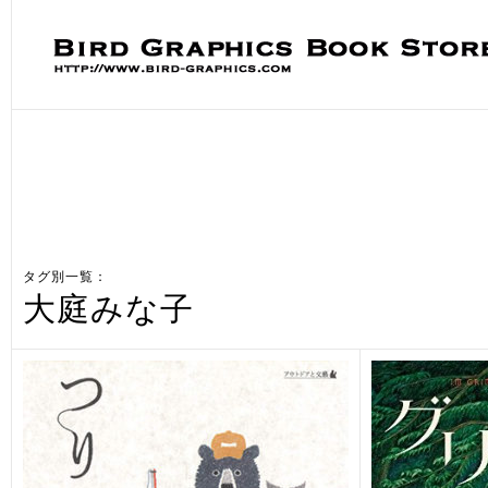
タグ別一覧：
大庭みな子