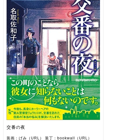
交番の夜
装画：げみ（URL） 装丁：bookwall（URL）