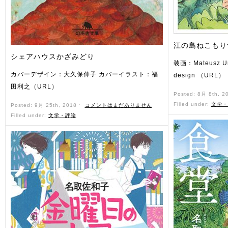
江の島ねこもり
シェアハウスかざみどり
装画：Mateusz U
カバーデザイン：大久保伸子 カバーイラスト：福
design （URL）
田利之（URL）
Posted: 8月 8th, 2
Filled under:
文学・
Posted: 9月 25th, 2018 ˑ
コメントはまだありません
Filled under:
文学・評論