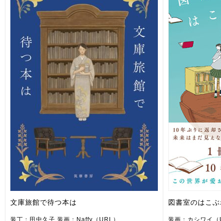
文庫旅館で待つ本は
図書室のはこぶ
装丁：田中久子 装画：Naffy（URL）
装画：カシワイ（