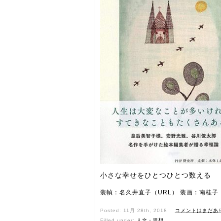
小さな幸せをひとつひとつ数える
装幀：名久井直子（URL） 装画：南桂子
Posted: 11月 28th, 2018 ˑ
コメントはまだあ
Filled under:
人文・思想