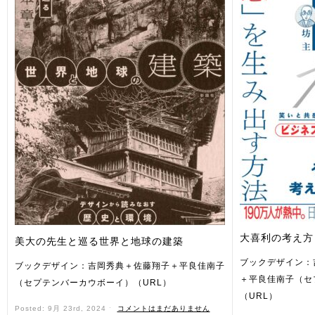
大喜利の考え方
美大の先生と巡る世界と地球の建築
ブックデザイン：
ブックデザイン：吉岡秀典＋佐藤翔子＋平良佳南子
＋平良佳南子（セ
（セプテンバーカウボーイ）（URL）
（URL）
Posted: 9月 23rd, 2024 ˑ
コメントはまだありません