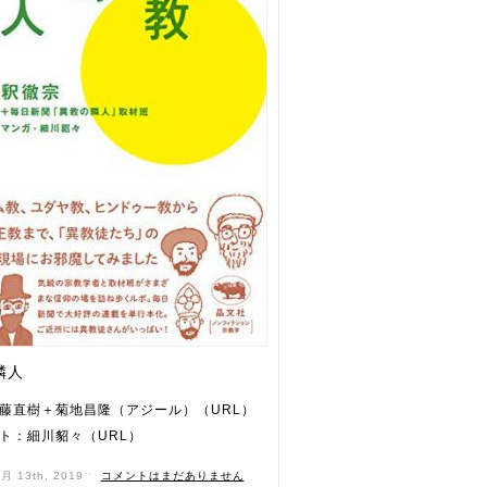
隣人
藤直樹＋菊地昌隆（アジール）（URL）
ト：細川貂々（URL）
3月 13th, 2019 ˑ
コメントはまだありません