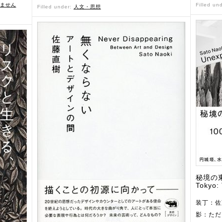
ません
Filled un
Filled under:
人文・思想
秘境の東
Tokyo: 
装丁：佐
影：ただ