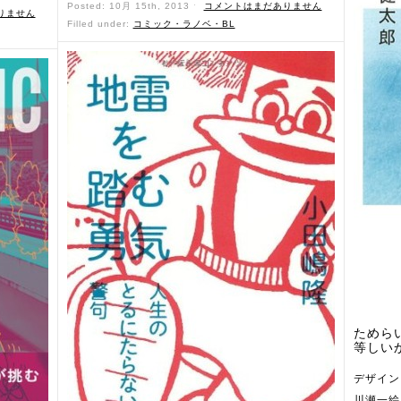
Posted: 10月 15th, 2013 ˑ
コメントはまだありません
りません
Filled under:
コミック・ラノベ・BL
ためら
等しいか
デザイン
川瀬一絵