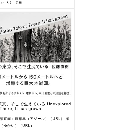
der:
人文・思想
京、そこで生えている Unexplored
There, It has grown
藤直樹＋遠藤幸（アジール）（URL） 撮
（ゆかい）（URL）