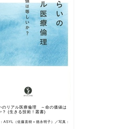
いのリアル医療倫理 ～命の価値は
？ (生きる技術！叢書)
：ASYL（佐藤直樹＋德永明子）／写真：