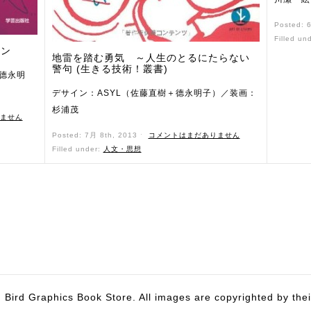
Posted: 
Filled un
ョン
地雷を踏む勇気 ～人生のとるにたらない
警句 (生きる技術！叢書)
德永明
デサイン：ASYL（佐藤直樹＋德永明子）／装画：
杉浦茂
ません
Posted: 7月 8th, 2013 ˑ
コメントはまだありません
Filled under:
人文・思想
hics Book Store. All images are copyrighted by their 