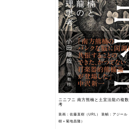
ニニフニ 南方熊楠と土宜法龍の複
考
装画：佐藤直樹（URL） 装幀：アジール
樹＋菊地昌隆）