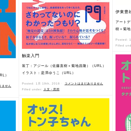
伊東豊雄の
アートデ
樹＋菊地
Posted: 
Filled un
触楽入門
装丁：アジール（佐藤直樹＋菊地昌隆）（URL）
イラスト：是澤ゆうこ（URL）
RL）
Posted: 1月 19th, 2016 ˑ
コメントはまだありません
りません
Filled under:
人文・思想