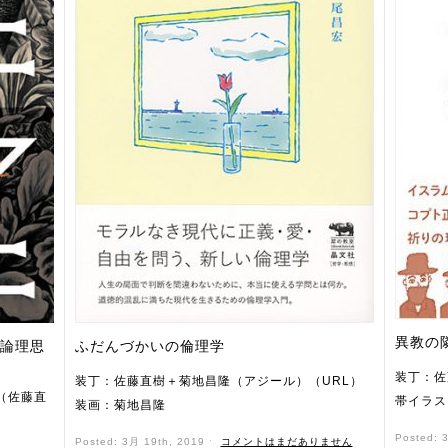
異教の
数論理思
ふだんづかいの倫理学
装丁：佐
装丁：佐藤直樹＋菊地昌隆（アジール）（URL）
（佐藤直
帯イラス
装画：菊地昌隆
Posted: 
Posted: 3月 19th, 2019 ˑ
コメントはまだありません