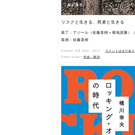
リスクと生きる、死者と生きる
装丁：アジール（佐藤直樹＋菊地昌隆）（
装画：佐藤直樹
Posted: 9月 26th, 2017 ˑ
コメントはまだあり
Filled under:
社会・政治