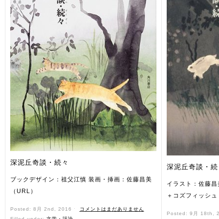
深泥丘奇談・続々
深泥丘奇談・続
ブックデザイン：祖父江慎 装画・挿画：佐藤昌美
イラスト：佐藤昌
（URL）
＋コズフィッシュ
Posted: 8月 2nd, 2016 ˑ
コメントはまだありません
Posted: 9月 18th,
Filled under:
文学・評論