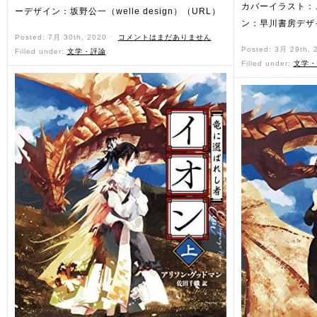
カバーイラスト：
ーデザイン：坂野公一（welle design）（URL）
ン：早川書房デザ
Posted: 7月 30th, 2020 ˑ
コメントはまだありません
Posted: 3月 29th,
Filled under:
文学・評論
Filled under:
文学・