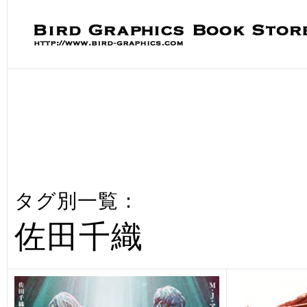
タグ別一覧：
佐田千織