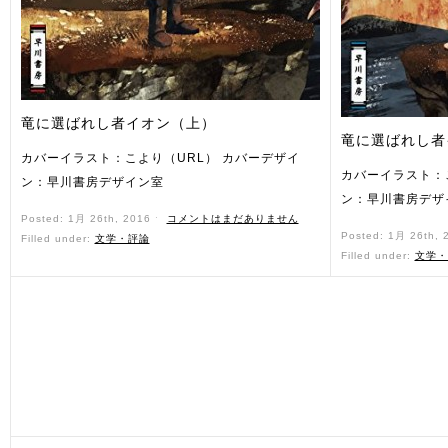
竜に選ばれし者イオン（上）
竜に選ばれし者
カバーイラスト：こより（URL） カバーデザイ
カバーイラスト：
ン：早川書房デザイン室
ン：早川書房デザ
Posted: 1月 26th, 2016 ˑ
コメントはまだありません
Posted: 1月 26th,
Filled under:
文学・評論
Filled under:
文学・