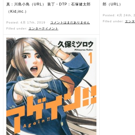
真：川島小鳥（URL） 装丁・DTP：石塚健太郎
郎（URL）
（Kid,inc.）
Posted: 4月 24th,
Filled under:
エンタ
Posted: 4月 17th, 2019 ˑ
コメントはまだありません
Filled under:
エンターテイメント