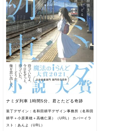
ナミダ列車 1時間5分、君とたどる奇跡
装丁デザイン：名和田耕平デザイン事務所（名和田
耕平＋小原果穂＋高橋仁菜）（URL） カバーイラ
スト：あんよ（URL）