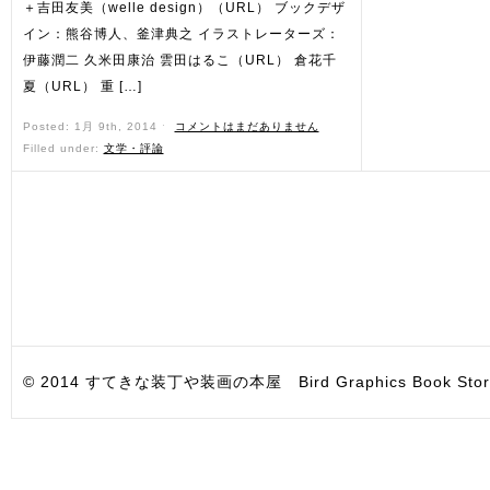
＋吉田友美（welle design）（URL） ブックデザ
イン：熊谷博人、釜津典之 イラストレーターズ：
伊藤潤二 久米田康治 雲田はるこ（URL） 倉花千
夏（URL） 重 […]
Posted: 1月 9th, 2014 ˑ
コメントはまだありません
Filled under:
文学・評論
© 2014 すてきな装丁や装画の本屋 Bird Graphics Book Store. All i