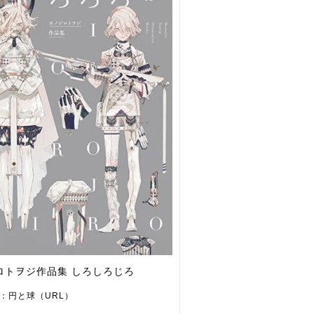
ロトヲジ作品集 しろしろじろ
：円と球（URL）