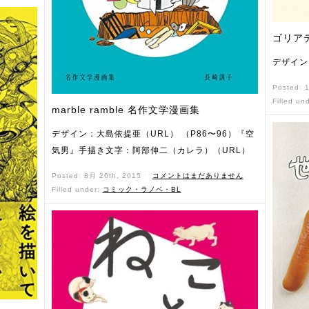
ゴリア
デザイン
Posted: 
Filled un
marble ramble 名作文学漫画集
デザイン：大島依提亜（URL） （P86〜96）『空
気男』手描き文字：阿部伸二（カレラ）（URL）
Posted: 8月 26th, 2015 ˑ
コメントはまだありません
Filled under:
コミック・ラノベ・BL