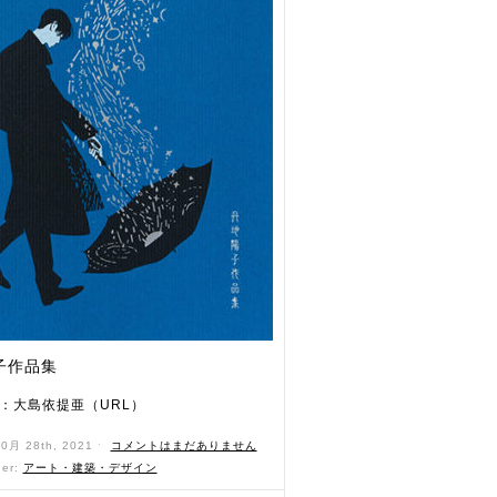
子作品集
：大島依提亜（URL）
10月 28th, 2021 ˑ
コメントはまだありません
der:
アート・建築・デザイン