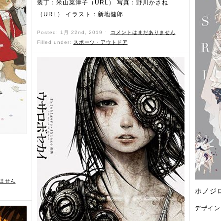
装丁：米山菜津子（URL） 写真：野川かさね
（URL） イラスト：新地健郎
Posted: 1月 22nd, 2019 ˑ
コメントはまだありません
Filled under:
スポーツ・アウトドア
ません
ホノジ
デザイン