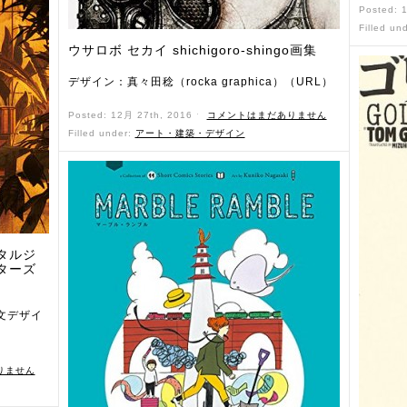
Posted: 
Filled un
ウサロボ セカイ shichigoro-shingo画集
デザイン：真々田稔（rocka graphica）（URL）
Posted: 12月 27th, 2016 ˑ
コメントはまだありません
Filled under:
アート・建築・デザイン
タルジ
ターズ
文デザイ
りません