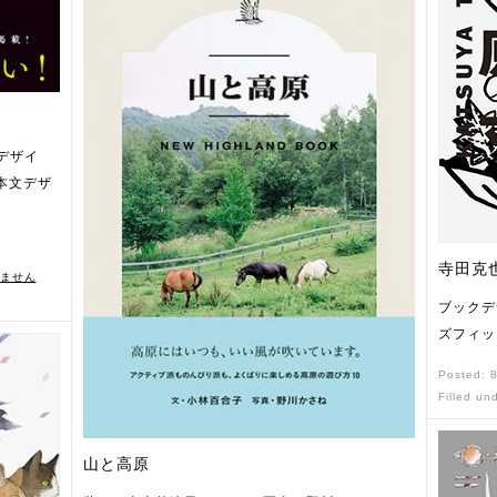
丁デザイ
本文デザ
寺田克
ません
ブックデ
ズフィッ
Posted: 
Filled un
山と高原