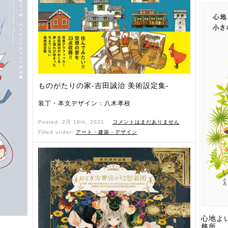
ものがたりの家-吉田誠治 美術設定集-
装丁・本文デザイン：八木孝枝
Posted: 2月 18th, 2021 ˑ
コメントはまだありません
Filled under:
アート・建築・デザイン
心地よ
務所