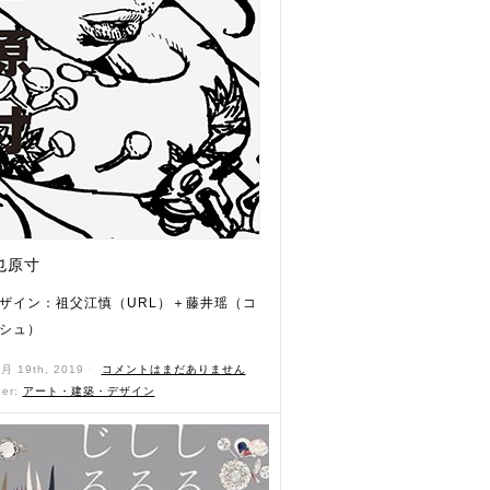
也原寸
ザイン：祖父江慎（URL）＋藤井瑶（コ
シュ）
8月 19th, 2019 ˑ
コメントはまだありません
der:
アート・建築・デザイン