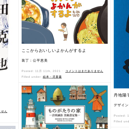
ここからおいしいよかんがするよ
装丁：公平恵美
Posted: 11月 11th, 2021 ˑ
コメントはまだありません
Filled under:
絵本・児童書
丹地陽
）
デザイン
ません
Posted: 
Filled un