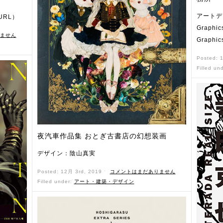
アートデ
URL）
Graph
ません
Graph
Posted: 
Filled un
夜汽車作品集 おとぎ古書店の幻想装画
デザイン：陰山真実
Posted: 12月 3rd, 2019 ˑ
コメントはまだありません
Filled under:
アート・建築・デザイン