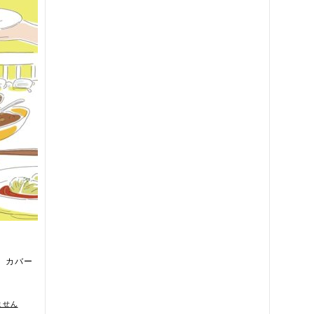
 カバー
ません