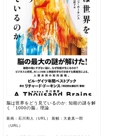
脳は世界をどう見ているのか: 知能の謎を解
く「1000の脳」理論
装画：石川和人（URL） 装幀：大倉真一郎
（URL）