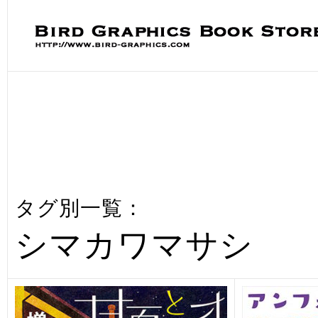
タグ別一覧：
シマカワマサシ