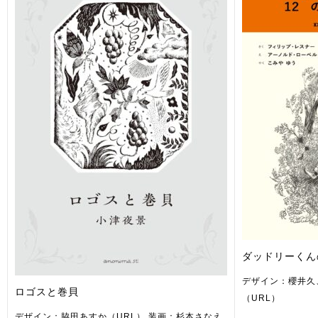
ダッドリーくん
デザイン：櫻井久
ロゴスと巻貝
（URL）
デザイン：脇田あすか（URL） 装画：杉本さなえ