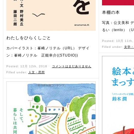
本棚の本
写真：公文美和 デ
るい（tento）（
わたしをひらくしごと
Posted: 10月 11th
Filled under:
文学・
カバーイラスト：峯崎ノリテル（URL） デザイ
ン：峯崎ノリテル 正能幸介((STUDIO))
Posted: 12月 12th, 2018 ˑ
コメントはまだありません
Filled under:
人文・思想