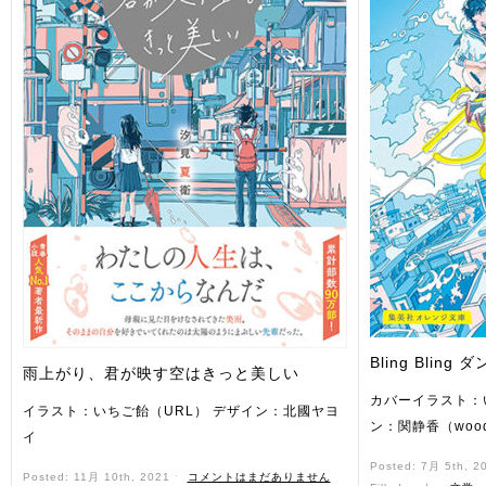
Bling Blin
雨上がり、君が映す空はきっと美しい
カバーイラスト：
イラスト：いちご飴（URL） デザイン：北國ヤヨ
ン：関静香（woo
イ
Posted: 7月 5th, 2
Posted: 11月 10th, 2021 ˑ
コメントはまだありません