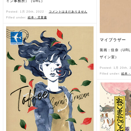
イン事務所）（URL）
Posted: 1月 20th, 2022 ˑ
コメントはまだありません
Filled under:
絵本・児童書
マイブラザー
装画：佳奈（UR
ザイン室）
Posted: 1月 20th,
Filled under:
絵本・