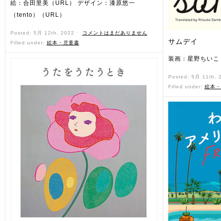
絵：合田里美（URL） デザイン：漆原悠一
（tento）（URL）
Posted: 5月 12th, 2022 ˑ
コメントはまだありません
サムデイ
Filled under:
絵本・児童書
装画：星野ちいこ（
Posted: 5月 11th,
Filled under:
絵本・