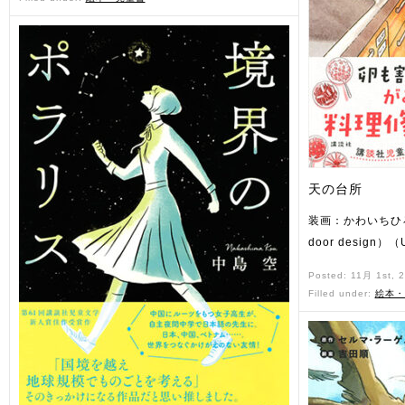
天の台所
装画：かわいちひろ
door design）
Posted: 11月 1st, 
Filled under:
絵本・