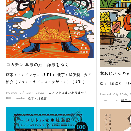
コカチン 草原の姫、海原をゆく
本おじさんのま
画家：トミイマサコ（URL） 装丁：城所潤＋大谷
浩介（ジュン・キドコロ・デザイン）（URL）
絵：川原瑞丸（UR
Posted: 6月 15th, 2022 ˑ
コメントはまだありません
Posted: 6月 15th,
Filled under:
絵本・児童書
Filled under:
絵本・