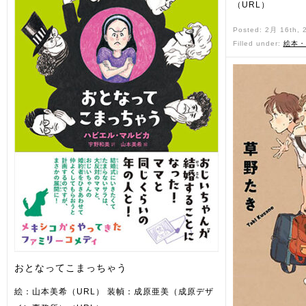
（URL）
Posted: 2月 16th,
Filled under:
絵本・
おとなってこまっちゃう
絵：山本美希（URL） 装幀：成原亜美（成原デザ