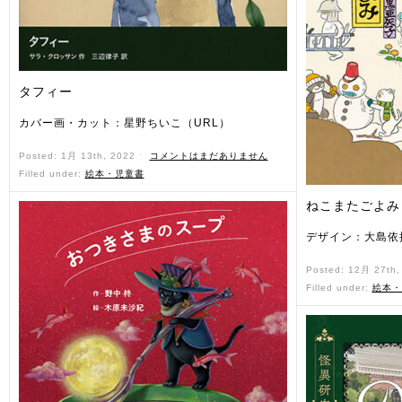
タフィー
カバー画・カット：星野ちいこ（URL）
Posted: 1月 13th, 2022 ˑ
コメントはまだありません
Filled under:
絵本・児童書
ねこまたごよみ
デザイン：大島依
Posted: 12月 27th
Filled under:
絵本・