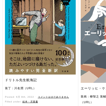
ドリトル先生航海記
エーリッヒ・ケ
装丁：川名潤（URL）
装画：柳智之 装
Posted: 6月 8th, 2022 ˑ
コメントはまだありません
Filled under:
絵本・児童書
（URL）