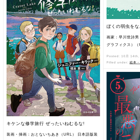
ぼくの弱虫をな
画家：早川世詩男
グラフィクス）（
Posted: 10月 14th
Filled under:
絵本・
キケンな修学旅行 ぜったいねむるな!
装画・挿画：おとないちあき（URL） 日本語版装