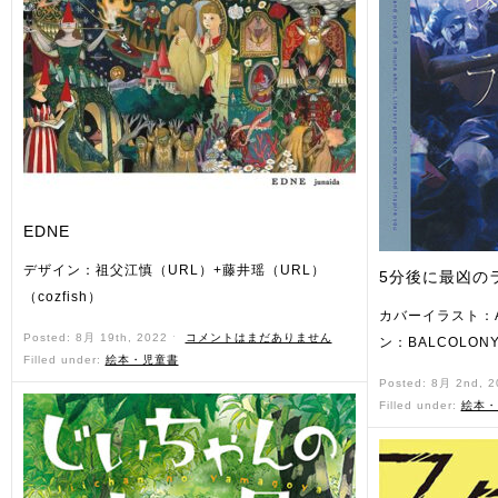
EDNE
デザイン：祖父江慎（URL）+藤井瑶（URL）
5分後に最凶の
（cozfish）
カバーイラスト：Ad
Posted: 8月 19th, 2022 ˑ
コメントはまだありません
ン：BALCOLONY
Filled under:
絵本・児童書
Posted: 8月 2nd, 
Filled under:
絵本・