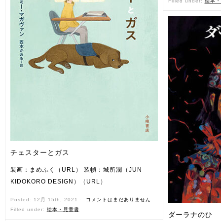
Filled under:
絵本・
チェスターとガス
装画：まめふく（URL） 装幀：城所潤（JUN
KIDOKORO DESIGN）（URL）
Posted: 12月 15th, 2021 ˑ
コメントはまだありません
Filled under:
絵本・児童書
ダーラナのひ