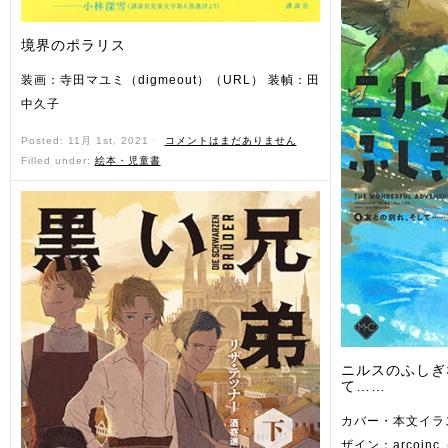
境界のポラリス
装画：寺田マユミ（digmeout）（URL） 装幀：田
中久子
Posted: 11月 1st, 2021 ˑ
コメントはまだありません
Filled under:
絵本・児童書
ニルスのふしぎ
て……
カバー・本文イラ
ザイン：arcoinc