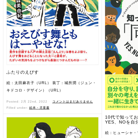
ふたりのえびす
絵：太田麻衣子（URL） 装丁：城所潤（ジュン・
キドコロ・デザイン）（URL）
Posted: 2月 22nd, 2022 ˑ
コメントはまだありません
Filled under:
絵本・児童書
10代で知ってお
YES、NOを自
絵：ヒューシャ・