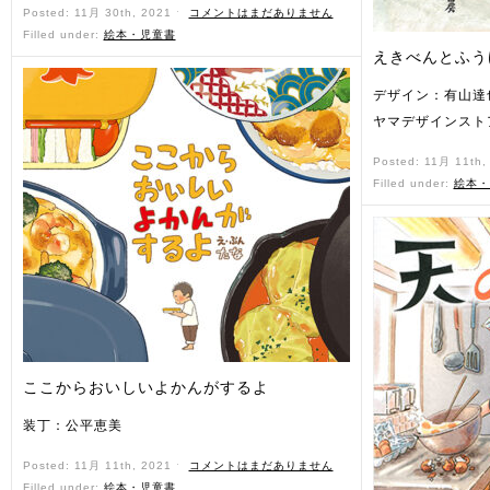
Posted: 11月 30th, 2021 ˑ
コメントはまだありません
Filled under:
絵本・児童書
えきべんとふう
デザイン：有山達
ヤマデザインスト
Posted: 11月 11th
Filled under:
絵本・
ここからおいしいよかんがするよ
装丁：公平恵美
Posted: 11月 11th, 2021 ˑ
コメントはまだありません
Filled under:
絵本・児童書