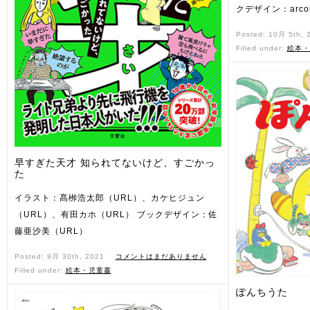
クデザイン：arco
Posted: 10月 5th,
Filled under:
絵本・
早すぎた天才 知られてないけど、すごかっ
た
イラスト：髙栁浩太郎（URL）、カケヒジュン
（URL）、有田カホ（URL） ブックデザイン：佐
藤亜沙美（URL）
Posted: 9月 30th, 2021 ˑ
コメントはまだありません
Filled under:
絵本・児童書
ぽんちうた