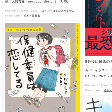
幀：大岡喜直（next door design）（URL）
Posted: 10月 6th, 2021 ˑ
コメントはまだありません
Filled under:
絵本・児童書
5分後に最悪の
カバーイラスト：Y
BALCOLONY.（
Posted: 10月 6th,
Filled under:
絵本・