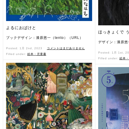
よるにおばけと
ほっきょくで 
ブックデザイン：漆原悠一（tento）（URL）
デザイン：漆原悠一
Posted: 1月 2nd, 2023 ˑ
コメントはまだありません
Posted: 1月 1st, 2
Filled under:
絵本・児童書
Filled under:
絵本・