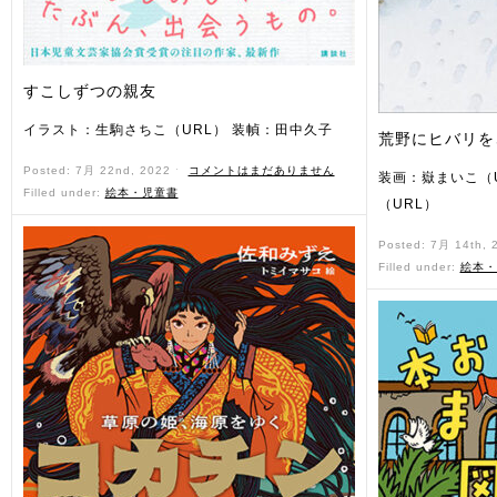
すこしずつの親友
イラスト：生駒さちこ（URL） 装幀：田中久子
荒野にヒバリを
Posted: 7月 22nd, 2022 ˑ
コメントはまだありません
装画：嶽まいこ（
Filled under:
絵本・児童書
（URL）
Posted: 7月 14th,
Filled under:
絵本・