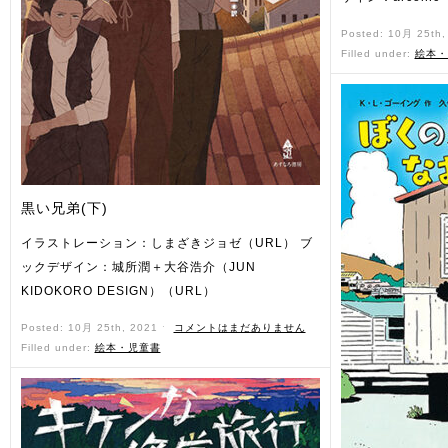
Posted: 10月 25th
Filled under:
絵本・
黒い兄弟(下)
イラストレーション：しまざきジョゼ（URL） ブ
ックデザイン：城所潤＋大谷浩介（JUN
KIDOKORO DESIGN）（URL）
Posted: 10月 25th, 2021 ˑ
コメントはまだありません
Filled under:
絵本・児童書