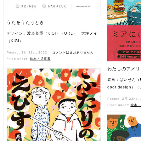
うたをうたうとき
デザイン：渡邉良重（KIGI）（URL） 大坪メイ
（KIGI）
Posted: 3月 31st, 2022 ˑ
コメントはまだありません
Filled under:
絵本・児童書
わたしのアメリ
装画：ぱいせん（U
door design）
Posted: 2月 22nd,
Filled under:
絵本・