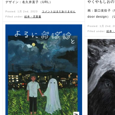
やくやもしおの
デザイン：名久井直子（URL）
画：坂口友佳子（U
Posted: 1月 2nd, 2023 ˑ
コメントはまだありません
door design）
Filled under:
絵本・児童書
Posted: 1月 2nd, 
Filled under:
絵本・