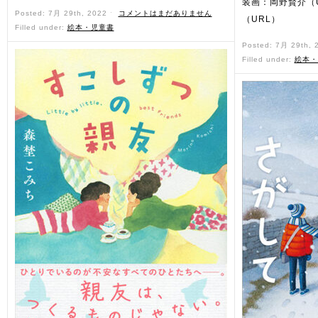
装画：岡野賢介（
Posted: 7月 29th, 2022 ˑ
コメントはまだありません
（URL）
Filled under:
絵本・児童書
Posted: 7月 29th,
Filled under:
絵本・