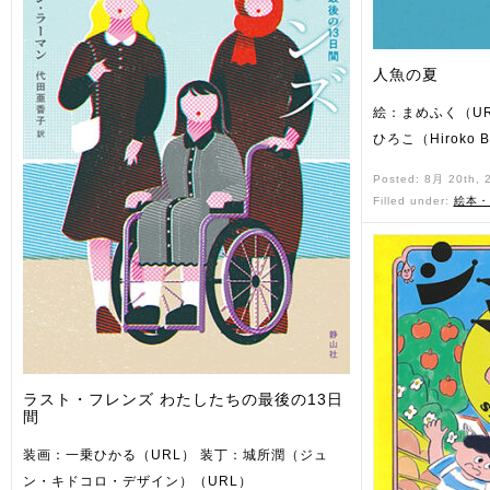
人魚の夏
絵：まめふく（U
ひろこ（Hiroko B
Posted: 8月 20th,
Filled under:
絵本・
ラスト・フレンズ わたしたちの最後の13日
間
装画：一乗ひかる（URL） 装丁：城所潤（ジュ
ン・キドコロ・デザイン）（URL）