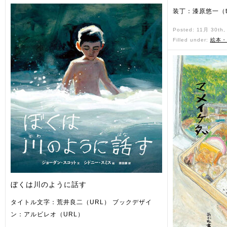
装丁：漆原悠一（te
Posted: 11月 30th
Filled under:
絵本・
ぼくは川のように話す
タイトル文字：荒井良二（URL） ブックデザイ
ン：アルビレオ（URL）